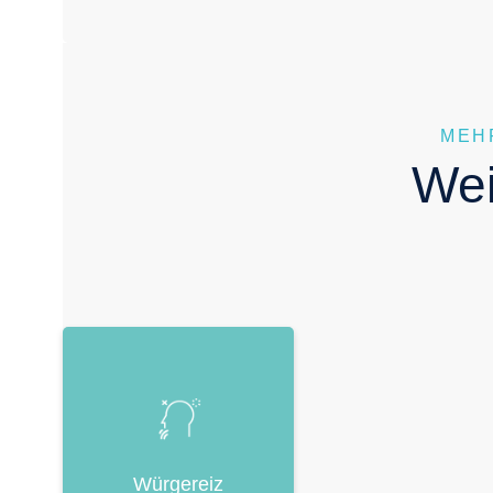
MEH
Wei
Würgereiz