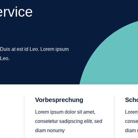
ervice
 Duis at est id Leo. Lorem ipsum
 Leo.
Vorbesprechung
Sch
Lorem ipsum dolor sit amet,
Lorem
consetetur sadipscing elitr, sed
conset
diam nonumy
diam