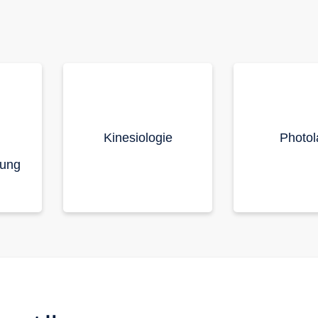
Kinesiologie
Photol
lung