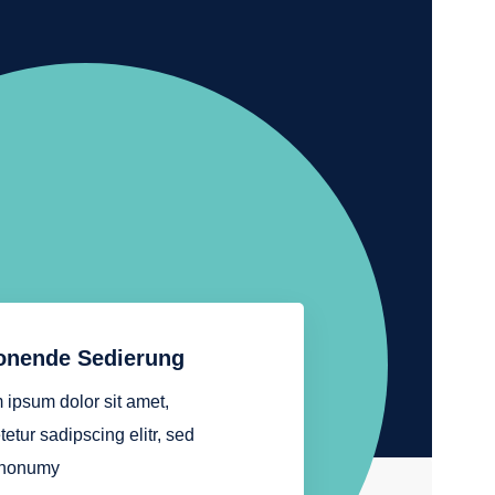
onende Sedierung
 ipsum dolor sit amet,
etur sadipscing elitr, sed
 nonumy