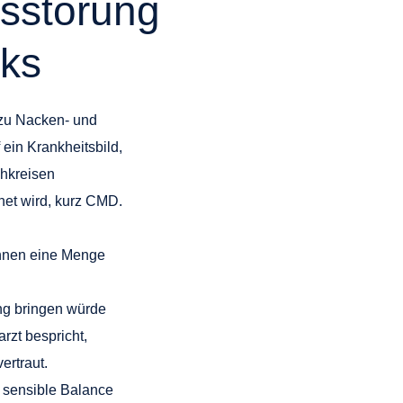
sstörung
nks
 zu Nacken- und
ein Krankheitsbild,
chkreisen
net wird, kurz CMD.
nnen eine Menge
ung bringen würde
rzt bespricht,
ertraut.
e sensible Balance